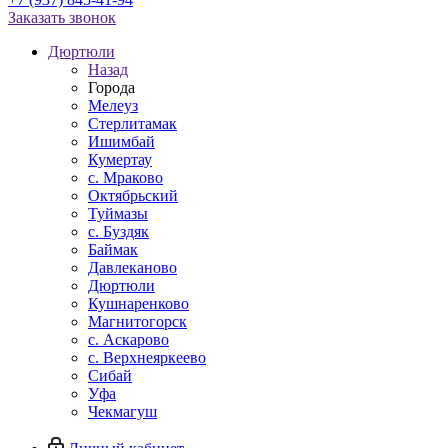
Заказать звонок
Дюртюли
Назад
Города
Мелеуз
Стерлитамак
Ишимбай
Кумертау
c. Мраково
Октябрьский
Туймазы
c. Буздяк
Баймак
Давлеканово
Дюртюли
Кушнаренково
Магнитогорск
с. Аскарово
с. Верхнеяркеево
Сибай
Уфа
Чекмагуш