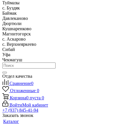
Туймазы
c. Буздяк
Баймак
Давлеканово
Дюртюли
Кушнаренково
Магнитогорск
с. Аскарово
с. Верхнеяркеево
Сибай
Уфа
Чекмагуш
Отдел качества
Сравнение
0
Отложенные
0
Корзина
0
пуста
0
Войти
Мой кабинет
+7 (937) 845-41-94
Заказать звонок
Каталог