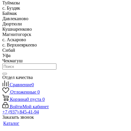
Туймазы
c. Буздяк
Баймак
Давлеканово
Дюртюли
Кушнаренково
Магнитогорск
с. Аскарово
с. Верхнеяркеево
Сибай
Уфа
Чекмагуш
Отдел качества
Сравнение
0
Отложенные
0
Корзина
0
пуста
0
Войти
Мой кабинет
+7 (937) 845-41-94
Заказать звонок
Каталог