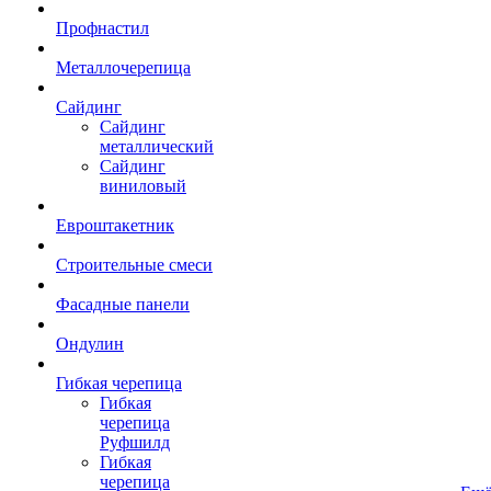
Профнастил
Металлочерепица
Сайдинг
Сайдинг
металлический
Сайдинг
виниловый
Евроштакетник
Строительные смеси
Фасадные панели
Ондулин
Гибкая черепица
Гибкая
черепица
Руфшилд
Гибкая
черепица