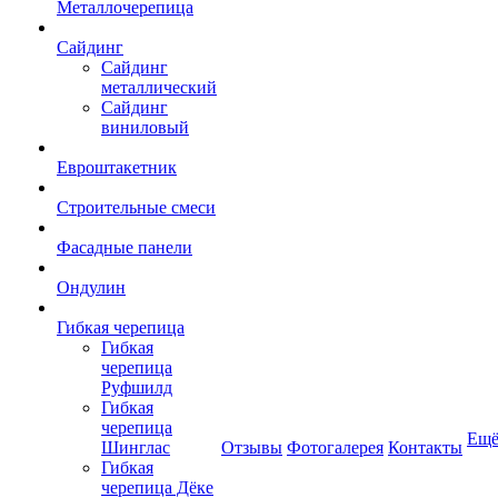
Металлочерепица
Сайдинг
Сайдинг
металлический
Сайдинг
виниловый
Евроштакетник
Строительные смеси
Фасадные панели
Ондулин
Гибкая черепица
Гибкая
черепица
Руфшилд
Гибкая
черепица
Ещ
Шинглас
Отзывы
Фотогалерея
Контакты
Гибкая
черепица Дёке