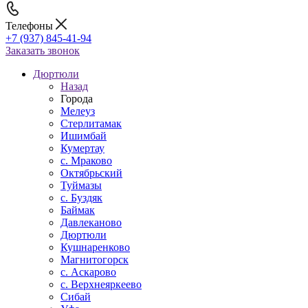
Телефоны
+7 (937) 845-41-94
Заказать звонок
Дюртюли
Назад
Города
Мелеуз
Стерлитамак
Ишимбай
Кумертау
c. Мраково
Октябрьский
Туймазы
c. Буздяк
Баймак
Давлеканово
Дюртюли
Кушнаренково
Магнитогорск
с. Аскарово
с. Верхнеяркеево
Сибай