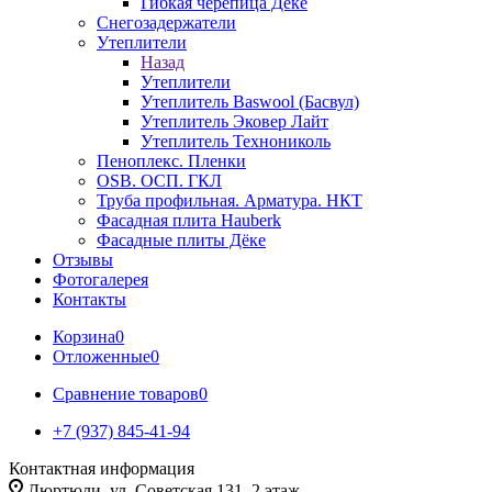
Гибкая черепица Дёке
Снегозадержатели
Утеплители
Назад
Утеплители
Утеплитель Baswool (Басвул)
Утеплитель Эковер Лайт
Утеплитель Технониколь
Пеноплекс. Пленки
OSB. ОСП. ГКЛ
Труба профильная. Арматура. НКТ
Фасадная плита Hauberk
Фасадные плиты Дёке
Отзывы
Фотогалерея
Контакты
Корзина
0
Отложенные
0
Сравнение товаров
0
+7 (937) 845-41-94
Контактная информация
Дюртюли, ул. Советская 131, 2 этаж