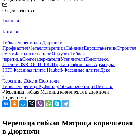
Отдел качества
Главная
-
Каталог
-
Гибкая черепица в Дюртюли
Профнастил
Металлочерепица
Сайдинг
Евроштакетник
Строите
смеси
Фасадные панели
Ондулин
Гибкая
черепица
Снегозадержатели
Утеплители
Пеноплекс.
Пленки
OSB. ОСП. ГКЛ
Труба профильная. Арматура.
НКТ
Фасадная плита Hauberk
Фасадные плиты Дёке
-
Черепица Дёке в Дюртюли
Гибкая черепица Руфшилд
Гибкая черепица Шинглас
-
Черепица гибкая Матрица коричневая в Дюртюли
Поделиться
Черепица гибкая Матрица коричневая
в Дюртюли