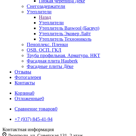
Гибкая черепица Дёке
Снегозадержатели
Утеплители
Назад
Утеплители
Утеплитель Baswool (Басвул)
Утеплитель Эковер Лайт
Утеплитель Технониколь
Пеноплекс. Пленки
OSB. ОСП. ГКЛ
Труба профильная. Арматура. НКТ
Фасадная плита Hauberk
Фасадные плиты Дёке
Отзывы
Фотогалерея
Контакты
Корзина
0
Отложенные
0
Сравнение товаров
0
+7 (937) 845-41-94
Контактная информация
Дюртюли, ул. Советская 131, 2 этаж