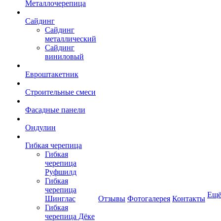
Металлочерепица
Сайдинг
Сайдинг
металлический
Сайдинг
виниловый
Евроштакетник
Строительные смеси
Фасадные панели
Ондулин
Гибкая черепица
Гибкая
черепица
Руфшилд
Гибкая
черепица
Ещ
Шинглас
Отзывы
Фотогалерея
Контакты
Гибкая
черепица Дёке