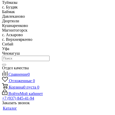
Туймазы
c. Буздяк
Баймак
Давлеканово
Дюртюли
Кушнаренково
Магнитогорск
с. Аскарово
с. Верхнеяркеево
Сибай
Уфа
Чекмагуш
Отдел качества
Сравнение
0
Отложенные
0
Корзина
0
пуста
0
Войти
Мой кабинет
+7 (937) 845-41-94
Заказать звонок
Каталог