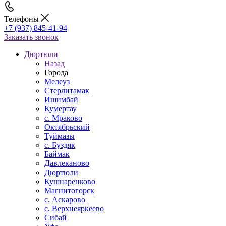
Телефоны
+7 (937) 845-41-94
Заказать звонок
Дюртюли
Назад
Города
Мелеуз
Стерлитамак
Ишимбай
Кумертау
c. Мраково
Октябрьский
Туймазы
c. Буздяк
Баймак
Давлеканово
Дюртюли
Кушнаренково
Магнитогорск
с. Аскарово
с. Верхнеяркеево
Сибай