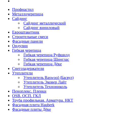
Профнастил
Металлочерепица
Сайдинг
Сайдинг металлический
Сайдинг виниловый
Евроштакетник
Строительные смеси
Фасадные панели
Ондулин
Гибкая черепица
Гибкая черепица Руфшилд
Гибкая черепица Шинглас
Гибкая черепица Дёке
Снегозадержатели
Утеплители
Утеплитель Baswool (Басвул)
Утеплитель Эковер Лайт
Утеплитель Технониколь
Пеноплекс. Пленки
OSB. ОСП. ГКЛ
Труба профильная. Арматура. НКТ
Фасадная плита Hauberk
Фасадные плиты Дёке