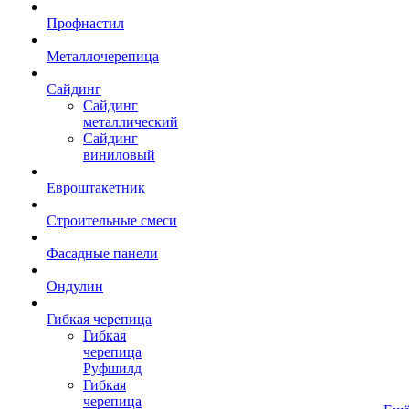
Профнастил
Металлочерепица
Сайдинг
Сайдинг
металлический
Сайдинг
виниловый
Евроштакетник
Строительные смеси
Фасадные панели
Ондулин
Гибкая черепица
Гибкая
черепица
Руфшилд
Гибкая
черепица