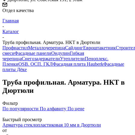
Отдел качества
Главная
-
Каталог
-
Труба профильная. Арматура. НКТ в Дюртюли
Профнастил
Металлочерепица
Сайдинг
Евроштакетник
Строите
смеси
Фасадные панели
Ондулин
Гибкая
черепица
Снегозадержатели
Утеплители
Пеноплекс.
Пленки
OSB. ОСП. ГКЛ
Фасадная плита Hauberk
Фасадные
плиты Дёке
Труба профильная. Арматура. НКТ в
Дюртюли
Фильтр
По популярности
По алфавиту
По цене
Быстрый просмотр
Арматура стеклопластиковая 10 мм в Дюртюли
от