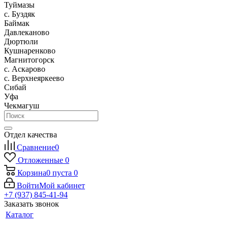
Туймазы
c. Буздяк
Баймак
Давлеканово
Дюртюли
Кушнаренково
Магнитогорск
с. Аскарово
с. Верхнеяркеево
Сибай
Уфа
Чекмагуш
Отдел качества
Сравнение
0
Отложенные
0
Корзина
0
пуста
0
Войти
Мой кабинет
+7 (937) 845-41-94
Заказать звонок
Каталог