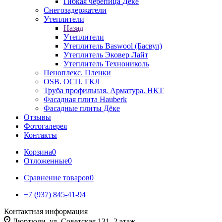
Гибкая черепица Дёке
Снегозадержатели
Утеплители
Назад
Утеплители
Утеплитель Baswool (Басвул)
Утеплитель Эковер Лайт
Утеплитель Технониколь
Пеноплекс. Пленки
OSB. ОСП. ГКЛ
Труба профильная. Арматура. НКТ
Фасадная плита Hauberk
Фасадные плиты Дёке
Отзывы
Фотогалерея
Контакты
Корзина
0
Отложенные
0
Сравнение товаров
0
+7 (937) 845-41-94
Контактная информация
Дюртюли, ул. Советская 131, 2 этаж