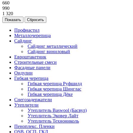
660
990
1 320
Сбросить
Профнастил
Металлочерепица
Сайдинг
Сайдинг металлический
Сайдинг виниловый
Евроштакетник
Строительные смеси
Фасадные панели
Ондулин
Гибкая черепица
Гибкая черепица Руфшилд
Гибкая черепица Шинглас
Гибкая черепица Дёке
Снегозадержатели
Утеплители
Утеплитель Baswool (Басвул)
Утеплитель Эковер Лайт
Утеплитель Технониколь
Пеноплекс. Пленки
OSB. ОСП. ГКЛ