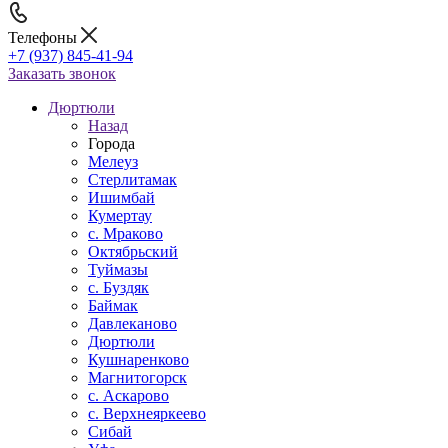
Телефоны
+7 (937) 845-41-94
Заказать звонок
Дюртюли
Назад
Города
Мелеуз
Стерлитамак
Ишимбай
Кумертау
c. Мраково
Октябрьский
Туймазы
c. Буздяк
Баймак
Давлеканово
Дюртюли
Кушнаренково
Магнитогорск
с. Аскарово
с. Верхнеяркеево
Сибай