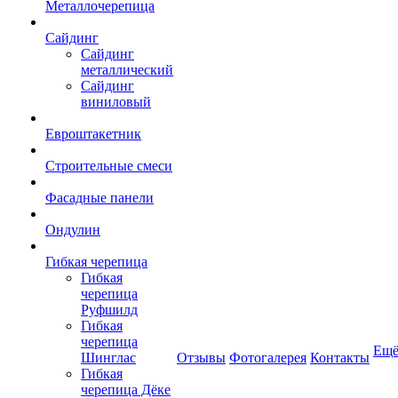
Металлочерепица
Сайдинг
Сайдинг
металлический
Сайдинг
виниловый
Евроштакетник
Строительные смеси
Фасадные панели
Ондулин
Гибкая черепица
Гибкая
черепица
Руфшилд
Гибкая
черепица
Ещ
Шинглас
Отзывы
Фотогалерея
Контакты
Гибкая
черепица Дёке