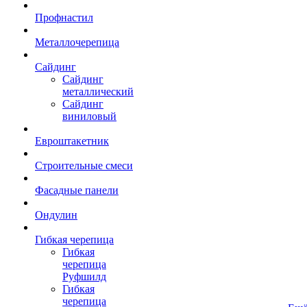
Профнастил
Металлочерепица
Сайдинг
Сайдинг
металлический
Сайдинг
виниловый
Евроштакетник
Строительные смеси
Фасадные панели
Ондулин
Гибкая черепица
Гибкая
черепица
Руфшилд
Гибкая
черепица